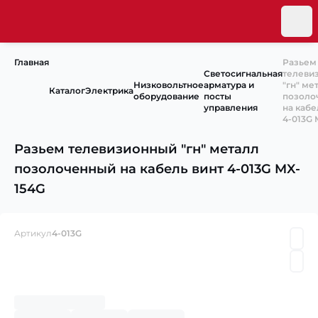
Главная
Разьем
Светосигнальная
телеви
Низковольтное
арматура и
″гн″ ме
Каталог
Электрика
оборудование
посты
позоло
управления
на кабе
4-013G 
Разьем телевизионный ″гн″ металл
позолоченный на кабель винт 4-013G MX-
154G
Артикул
4-013G