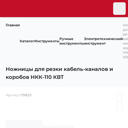
Главная
Но
дл
ре
Ручные
Электротехнический
ка
Каталог
Инструменты
инструменты
инструмент
ка
ко
НК
КВ
Ножницы для резки кабель-каналов и
коробов НКК-110 КВТ
Артикул
79823