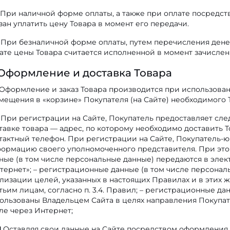
При наличной форме оплаты, а также при оплате посредств
зан уплатить цену Товара в момент его передачи.
При безналичной форме оплаты, путем перечисления денеж
ате цены Товара считается исполненной в момент зачислен
 Оформление и доставка Товара
Оформление и заказ Товара производится при использовани
мещения в «корзине» Покупателя (на Сайте) необходимого 
При регистрации на Сайте, Покупатель предоставляет с
тавке товара — адрес, по которому необходимо доставить То
тактный телефон. При регистрации на Сайте, Покупатель-
ормацию своего уполномоченного представителя. При этом
ные (в том числе персональные данные) передаются в эле
тернет»; – регистрационные данные (в том числе персонал
лизации целей, указанных в настоящих Правилах и в этих 
тьим лицам, согласно п. 3.4. Правил; – регистрационные да
ользованы Владельцем Сайта в целях направления Покупат
ле через Интернет;
1
Оставляя свои данные на Сайте посредством оформления 