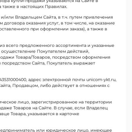
ора купли-продажи указываются на Сайте в
а также в настоящих Правилах.
и/или Владельцем Сайта, в т.ч. путем привлечения
договора оказания услуг, в том числе, на оказание
оставленного при оформлении заказа), а также в
 из всего предложенного ассортимента и указанные
, осуществление Покупателем действий,
родажи Товара/Товаров, посредством оформления
ся посредством Сайта, Покупатель выражает
3531000400, адрес электронной почты unicom-ykt.ru,
Сайта, Продавцом, либо действует в отношениях с
еское лицо, зарегистрированное на территории
аже Товаров на Сайте. В случае, если Владелец
це Товара, указывается в карточке
редприниматель или юридическое лицо, имеющее