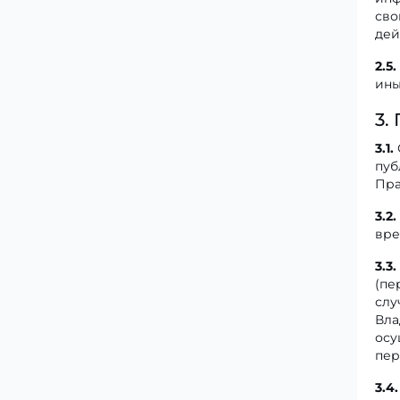
сво
дей
2.5.
ины
3.
3.1.
пуб
Пра
3.2.
вре
3.3.
(пе
слу
Вла
осу
пер
3.4.