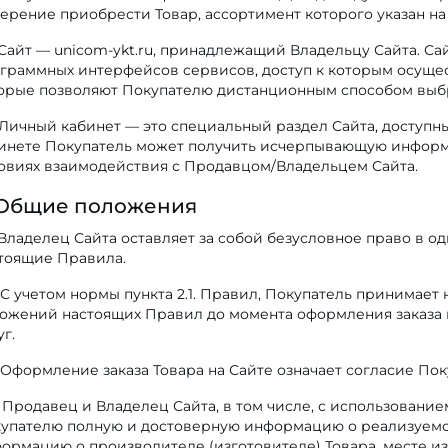
ерение приобрести Товар, ассортимент которого указан на
Сайт — unicom-ykt.ru, принадлежащий Владельцу Сайта. Са
граммных интерфейсов сервисов, доступ к которым осущест
орые позволяют Покупателю дистанционным способом выбра
Личный кабинет — это специальный раздел Сайта, доступны
инете Покупатель может получить исчерпывающую информ
овиях взаимодействия с Продавцом/Владельцем Сайта.
 Общие положения
Владелец Сайта оставляет за собой безусловное право в о
тоящие Правила.
С учетом нормы пункта 2.1. Правил, Покупатель принимает 
ожений настоящих Правил до момента оформления заказа 
уг.
Оформление заказа Товара на Сайте означает согласие По
Продавец и Владелец Сайта, в том числе, с использовани
упателю полную и достоверную информацию о реализуемом 
ормацию о производителе (изготовителе) Товара, месте из