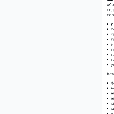
обр
под
пер
р
о
о
п
и
п
н
н
у
Кат
ф
н
а
а
с
с
и