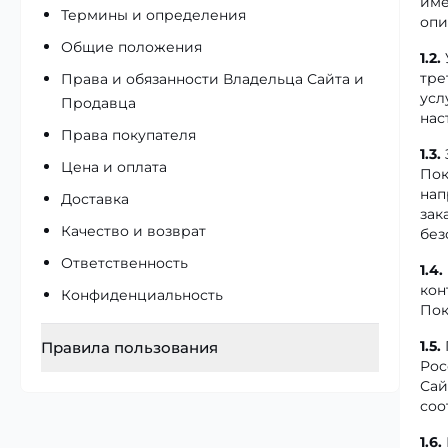
име
Категории персональных данных, цель их
Термины и определения
опи
Как используются
обработки и субъекты
Общие положения
1.2.
Критически важные" файлы
Права субъектов персональных данных
тре
Права и обязанности Владельца Сайта и
Рабочие файлы cookie
усл
Порядок ответа на запросы субъектов
Продавца
нас
персональных данных
Ссылочные файлы cookie
Права покупателя
1.3.
Изменение Политики
Функциональные" файлы cookie
Цена и оплата
Пок
Сторонние файлы cookie
нап
Доставка
зак
Отключение файлов cookie
Качество и возврат
без
Веб-маяки
Ответственность
1.4.
Обработка данных
кон
Конфиденциальность
Пок
1.5.
Правила пользования
Рос
Сай
Правила пользования с сайтами
соо
Статус правил и сайтов
1.6.