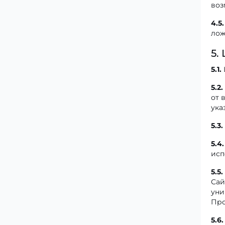
воз
4.5.
лож
5.
5.1.
5.2.
от 
ука
5.3.
5.4.
исп
5.5.
Сай
уни
Про
5.6.