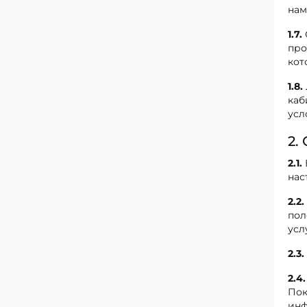
Регистрация и использование аккаунта
нам
Права и обязанности Пользователя
1.7.
Персональные данные
про
кот
Интеллектуальная собственность и
контент
1.8.
каб
Ответственность и ограничения
усл
Заключительные положения
2.
2.1.
нас
2.2.
пол
усл
2.3.
2.4.
Пок
инф