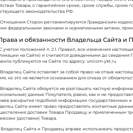
йствах Товара, о гарантийном сроке, сроке службы, сроке г
ствующего законодательства РФ.
Отношения Сторон регламентируются Гражданским кодексо
ми федеральными законами и нормативными актами, прим
 Права и обязанности Владельца Сайта и 
С учетом положений п. 2.1. Правил, все изменения настоящ
ликации на Сайте) и считаются доведенными до сведения 
вила публикуются на Сайте по адресу: unicom-ykt.ru
Владелец Сайта оставляет за собой право на отзыв настоя
мя, но это не является основанием для отказа от обязател
Владелец Сайта обязуется не разглашать частную инфор
рсональные) данные Покупателя, равно, как и не предоста
чаев раскрытия подобной информации государственным и 
делец Сайта имеет право предоставлять контактные данные
ществления доставки Товара Продавцу и привлеченным тр
евозки (доставки) Товара.
Владелец Сайта и Продавец вправе использовать предост