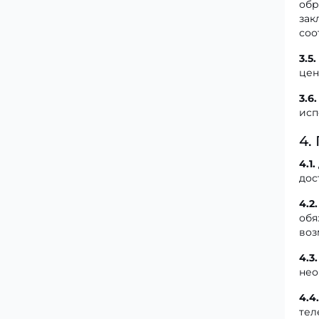
обр
зак
соо
3.5.
цен
3.6.
исп
4.
4.1.
дос
4.2.
обя
воз
4.3.
нео
4.4.
тел