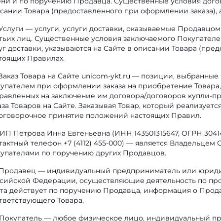
ни и по поручению Продавца. Существенные условия догов
сании Товара (предоставленного при оформлении заказа), 
Услуги — услуги, услуги доставки, оказываемые Продавцом 
тьих лиц. Существенные условия заключаемого Покупателем 
уг доставки, указываются на Сайте в описании Товара (пред
тоящих Правилах.
Заказ Товара на Сайте unicom-ykt.ru — позиции, выбранные
упателем при оформлении заказа на приобретение Товара
равленных на заключение им договора/договоров купли-п
аза Товаров на Сайте. Заказывая Товар, который реализует
оговорочное принятие положений настоящих Правил.
ИП Петрова Инна Евгеньевна (ИНН 143501315647, ОГРН 30414
тактный телефон +7 (4112) 455-000) — является Владельцем 
упателями по поручению других Продавцов.
Продавец — индивидуальный предприниматель или юридич
сийской Федерации, осуществляющие деятельность по прод
та действует по поручению Продавца, информация о Продав
тветствующего Товара.
Покупатель — любое физическое лицо, индивидуальный п