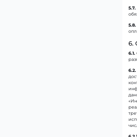
5.7.
обя
5.8.
опл
6.
6.1.
раз
6.2.
дос
кон
инф
дан
«Ин
реа
тре
исп
чис
6.2.