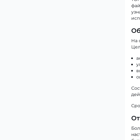
фай
узн
исп
Об
На 
Цел
а
у
в
о
Сос
дей
Сро
От
Бол
нас