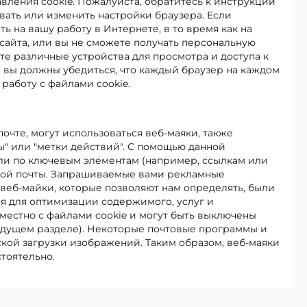
авления cookie. Пожалуйста, обратитесь к инструкции
овать или изменить настройки браузера. Если
ть на вашу работу в Интернете, в то время как на
сайта, или вы не сможете получать персональную
те различные устройства для просмотра и доступа к
), вы должны убедиться, что каждый браузер на каждом
работу с файлами cookie.
очте, могут использоваться веб-маяки, также
ы" или "метки действий". С помощью данной
ли по ключевым элементам (например, ссылкам или
ной почты. Запрашиваемые вами рекламные
еб-майки, которые позволяют нам определять, были
я для оптимизации содержимого, услуг и
местно с файлами cookie и могут быть выключены
дыдущем разделе). Некоторые почтовые программы и
ой загрузки изображений. Таким образом, веб-маяки
тоятельно.