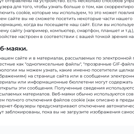
ут отправлены на устройство. Есть несколько способов упр
узера для того, чтобы узнать больше о том, как скорректир
лючить cookie, которые мы используем, то это может повлия
ем сайте вы не сможете посетить некоторые части нашего 
ормацию, когда вы посещаете наш сайт. Если вы используе
ему сайту (например, компьютер, смартфон, планшет и т.д.
ройстве настроен в соответствии с вашей точкой зрения на 
б-маяки.
нашем сайте и в материалах, рассылаемых по электронной п
естные как "однопиксельные файлы", "прозрачные GIF-файл
нологии мы можем узнать, какие именно посетители щелка
бражениям) на странице сайта или в сообщении электрон
ериалы или информационные бюллетени могут содержать в
открыты эти сообщения. Полученные сведения используютс
сылаемых материалов. Веб-маяки обычно используются сов
ем полного отключения файлов cookie (как описано в пре
ернет-браузеры предусматривают отключение автоматическ
ут заблокированы, пока вы не загрузите изображения самос