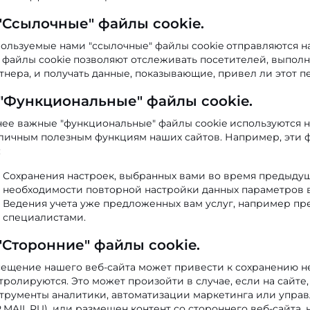
 "Ссылочные" файлы cookie.
ользуемые нами "ссылочные" файлы cookie отправляются н
 файлы cookie позволяют отслеживать посетителей, выполн
тнера, и получать данные, показывающие, привел ли этот п
 "Функциональные" файлы cookie.
ее важные "функциональные" файлы cookie используются н
личным полезным функциям наших сайтов. Например, эти ф
:
Сохранения настроек, выбранных вами во время предыдуще
необходимости повторной настройки данных параметров 
Ведения учета уже предложенных вам услуг, например п
специалистами.
 "Сторонние" файлы cookie.
ещение нашего веб-сайта может привести к сохранению не
тролируются. Это может произойти в случае, если на сайте
трументы аналитики, автоматизации маркетинга или управ
.MAIL.RU), или размещен контент со стороннего веб-сайта, 