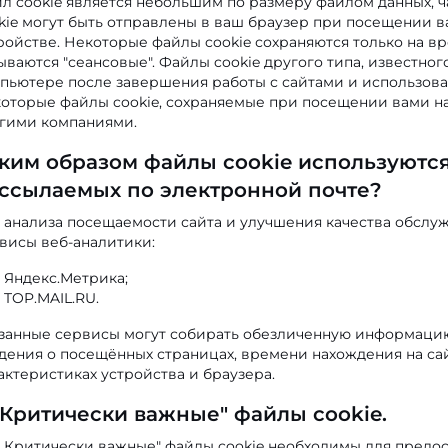
л cookie является небольшим по размеру файлом данных,
kie могут быть отправлены в ваш браузер при посещении в
ройстве. Некоторые файлы cookie сохраняются только на в
ываются "сеансовые". Файлы cookie другого типа, известног
пьютере после завершения работы с сайтами и использова
оторые файлы cookie, сохраняемые при посещении вами наш
гими компаниями.
ким образом файлы cookie используются 
ссылаемых по электронной почте?
 анализа посещаемости сайта и улучшения качества обсл
висы веб-аналитики:
Яндекс.Метрика;
TOP.MAIL.RU.
занные сервисы могут собирать обезличенную информацию 
дения о посещённых страницах, времени нахождения на сай
актеристиках устройства и браузера.
 "Критически важные" файлы cookie.
Критически важные" файлы cookie необходимы для предост