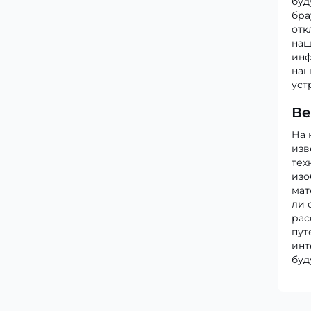
буд
бра
отк
наш
инф
наш
уст
Ве
На 
изв
тех
изо
мат
ли 
рас
пут
инт
буд