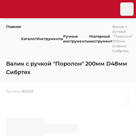
Главная
Валик с
ручкой
Ручные
Малярный
″Поролон″
Каталог
Инструменты
инструменты
инструмент
200мм
D48мм
Сибртех
Валик с ручкой ″Поролон″ 200мм D48мм
Сибртех
Артикул
80103