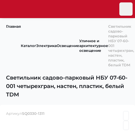
Главная
Светильник
садово-
парковый
Уличное и
НБУ 07-60-
Каталог
Электрика
Освещение
архитектурное
001
освещение
четырехгран,
настен,
пластик,
белый TDM
Светильник садово-парковый НБУ 07-60-
001 четырехгран, настен, пластик, белый
TDM
Артикул
SQ0330-1311