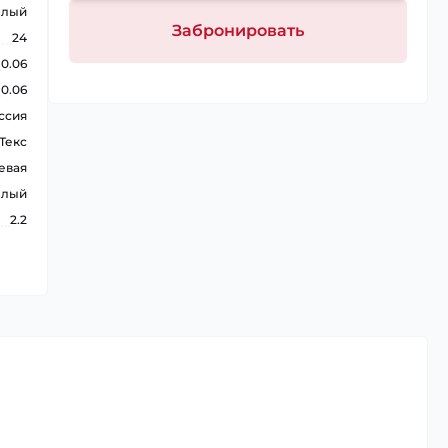
елый
Забронировать
24
0.06
0.06
ссия
Текс
евая
елый
2.2