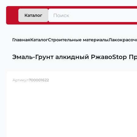
Каталог
Главная
Каталог
Строительные материалы
Лакокрасоч
Эмаль-Грунт алкидный PжавоStop Пр
Артикул
700001622