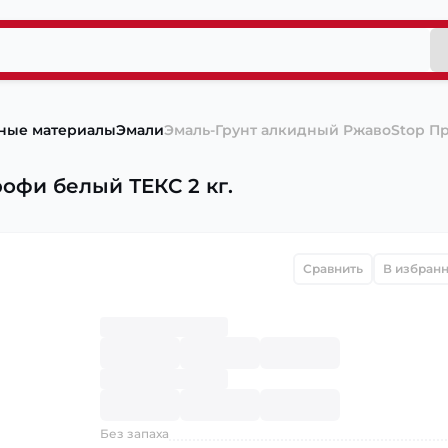
ные материалы
Эмали
Эмаль-Грунт алкидный PжавоStop Пр
офи белый ТЕКС 2 кг.
Сравнить
В избран
Без запаха