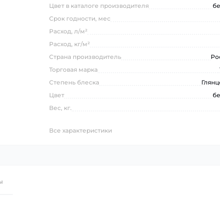
Цвет в каталоге производителя
б
Срок годности, мес
Расход, л/м²
Расход, кг/м²
Страна производитель
Ро
Торговая марка
Степень блеска
Глянц
Цвет
б
Вес, кг.
Все характеристики
ы