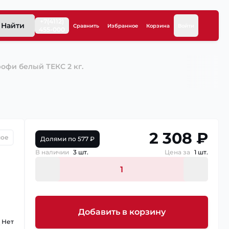
+7(4112)
Найти
Сравнить
Избранное
Корзина
Войти
455-000
офи белый ТЕКС 2 кг.
2 308 ₽
ное
Долями по 577 ₽
В наличии
3 шт.
Цена за
1 шт.
Добавить в корзину
Нет