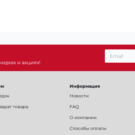
идках и акциях!
ям
Информация
идок
Новости
зврат товара
FAQ
О компании
Способы оплаты