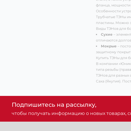
фланца, мощности 
Особенности устр
Трубчатые ТЭНы им
пластины. Можно з
Виды ТЭНов для б
Сухие
– элемент
отличаются долгов
Мокрые
– посто
защитному покрыт
Купить ТЭНы для б
В компании «Юнико
типа резьбы (прав
ТЭНов для разных с
Саха (Якутия). По
Подпишитесь на рассылку,
чтобы получать информацию о новых товарах, ск