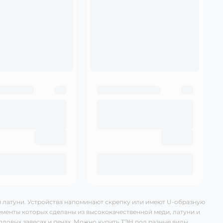
и латуни. Устройства напоминают скрепку или имеют U-образную
менты которых сделаны из высококачественной меди, латуни и
тепловых завесах и печах. Можно купить ТЭН под разные виды