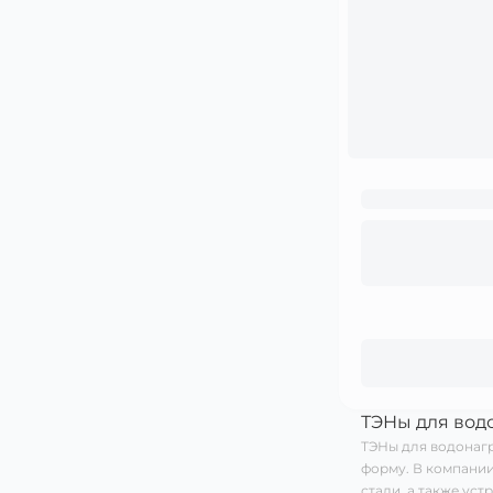
ТЭНы для вод
ТЭНы для водонагр
форму. В компании
стали, а также уст