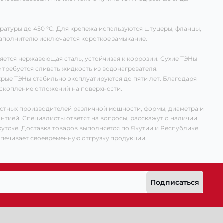
ратуры до 450 °C. Для крепежа используются штуцеры, фланцы,
наполнителю исключается короткое замыкание.
яется нержавеющая сталь, устойчивая к коррозии. Сухие ТЭНы
 требуется сливать жидкость из водонагревателя.
крые ТЭНы стабильно эксплуатируются до пяти лет. Благодаря
скопление отложений на поверхности.
естных производителей различной мощности, формы, диаметра и
антией. Специалисты ответят на вопросы, расскажут о наличии
 Якутске. Доставка товаров выполняется по Якутии и Республике
спечивает своевременную отгрузку продукции.
Подписаться