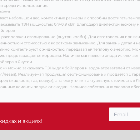
и среды использования.
ойств
еют небольшой вес, компактные размеры и способны достигать темпе
аказывать ТЭН мощностью 0,7–0,9 кВт. Благодаря диэлектрическому 
ойлеров
 расположен изолированно (внутри колбы). Для изготовления примен
ечностью и стойкостью к короткому замыканию. Для замены детали не
янно контактируют с жидкостью, передавая ей тепловую энергию. Мо
ию предотвращается коррозия. Наличие магниевого анода исключает 
ойлера в Якутии
м» можно заказывать ТЭНы для бойлеров и водонагревателей от изв
ая/левая). Реализуемая продукция сертифицирована и продается с гар
ред (жидкость, газ, воздух), а также уточнят актуальную стоимость в
стоянные клиенты получают скидки. Наличие собственных складов обе
идках и акциях!