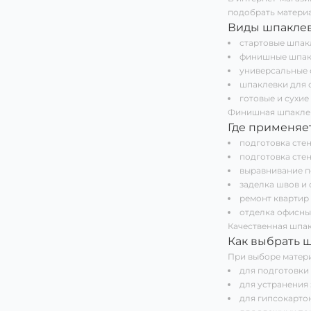
подобрать материа
Виды шпакле
стартовые шпак
финишные шпакл
универсальные 
шпаклевки для 
готовые и сухие
Финишная шпаклев
Где применяе
подготовка стен
подготовка стен
выравнивание п
заделка швов и 
ремонт квартир 
отделка офисны
Качественная шпак
Как выбрать 
При выборе матери
для подготовки
для устранения
для гипсокарто