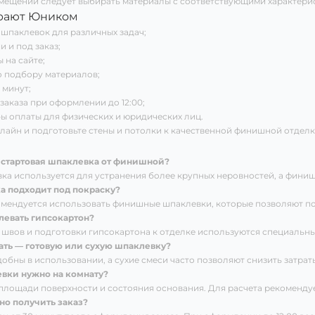
мещений следует выбирать материалы с соответствующими характери
рают Юником
шпаклевок для различных задач;
и и под заказ;
 на сайте;
о подбору материалов;
 минут;
 заказа при оформлении до 12:00;
ы оплаты для физических и юридических лиц.
лайн и подготовьте стены и потолки к качественной финишной отделк
 стартовая шпаклевка от финишной?
ка используется для устранения более крупных неровностей, а финиш
а подходит под покраску?
омендуется использовать финишные шпаклевки, которые позволяют п
евать гипсокартон?
 швов и подготовки гипсокартона к отделке используются специальн
ать — готовую или сухую шпаклевку?
добны в использовании, а сухие смеси часто позволяют снизить затрат
вки нужно на комнату?
 площади поверхности и состояния основания. Для расчета рекоменду
но получить заказ?