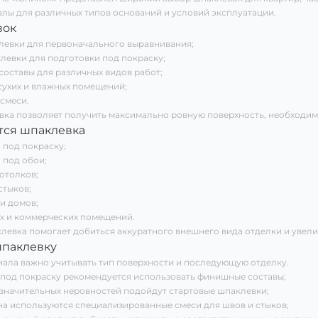
лы для различных типов оснований и условий эксплуатации.
вок
левки для первоначального выравнивания;
евки для подготовки под покраску;
составы для различных видов работ;
сухих и влажных помещений;
 смеси.
ка позволяет получить максимально ровную поверхность, необходиму
тся шпаклевка
 под покраску;
 под обои;
отолков;
стыков;
и домов;
х и коммерческих помещений.
левка помогает добиться аккуратного внешнего вида отделки и увел
шпаклевку
ала важно учитывать тип поверхности и последующую отделку.
 под покраску рекомендуется использовать финишные составы;
 значительных неровностей подойдут стартовые шпаклевки;
на используются специализированные смеси для швов и стыков;