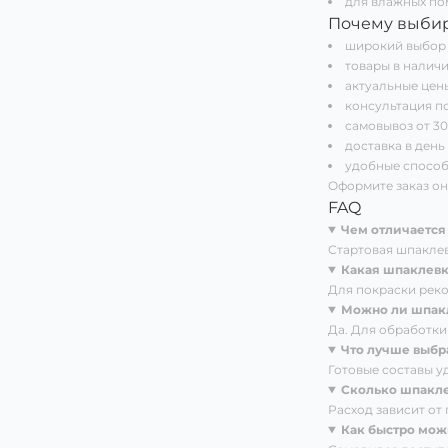
для влажных по
Почему выби
широкий выбор 
товары в наличи
актуальные цены
консультация п
самовывоз от 30
доставка в день
удобные способ
Оформите заказ он
FAQ
Чем отличается
Стартовая шпаклев
Какая шпаклевк
Для покраски рек
Можно ли шпакл
Да. Для обработки
Что лучше выбр
Готовые составы у
Сколько шпакле
Расход зависит от
Как быстро мож