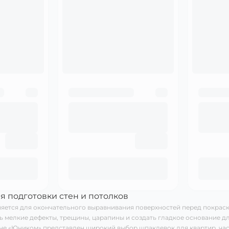
я подготовки стен и потолков
яется для окончательного выравнивания поверхностей перед покраск
ь мелкие дефекты, трещины, царапины и создать гладкое основание д
не «Юником» представлен широкий выбор шпаклевок для квартир, час