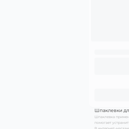
Шпаклевки дл
Шпаклевка примен
помогает устранит
В интернет-магази