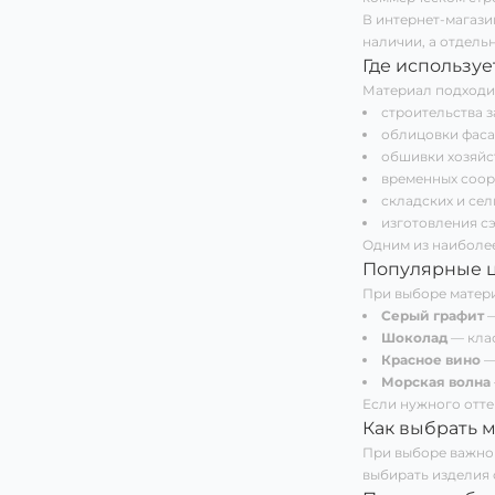
В интернет-магаз
наличии, а отдель
Где использу
Материал подходит
строительства 
облицовки фаса
обшивки хозяйс
временных соор
складских и сел
изготовления с
Одним из наиболее
Популярные ц
При выборе матер
Серый графит
—
Шоколад
— клас
Красное вино
—
Морская волна
Если нужного отте
Как выбрать 
При выборе важно 
выбирать изделия 