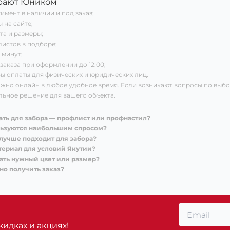
рают Юником
мент в наличии и под заказ;
 на сайте;
та и размеры;
истов в подборе;
 минут;
 заказа при оформлении до 12:00;
ы оплаты для физических и юридических лиц.
жно онлайн в любое удобное время. Если возникают вопросы по выбо
ьное решение для вашего объекта.
ать для забора — профлист или профнастил?
льзуются наибольшим спросом?
лучше подходит для забора?
териал для условий Якутии?
ать нужный цвет или размер?
но получить заказ?
идках и акциях!