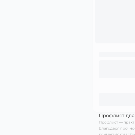
Профлист для
Профлист — практи
Благодаря прочнос
коммерческом стр