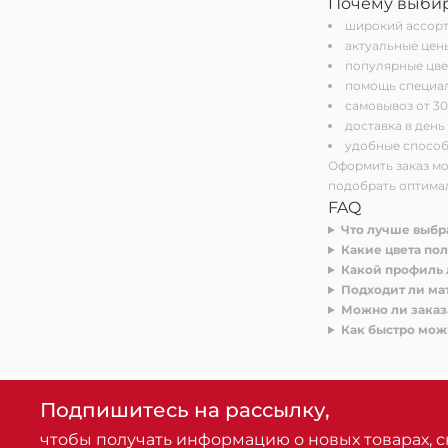
Почему выби
широкий ассорти
актуальные цены
популярные цве
помощь специал
самовывоз от 30
доставка в день
удобные способ
Оформить заказ мо
подобрать оптимал
FAQ
Что лучше выбр
Какие цвета по
Какой профиль 
Подходит ли ма
Можно ли заказ
Как быстро мож
Подпишитесь на рассылку,
чтобы получать информацию о новых товарах, ск