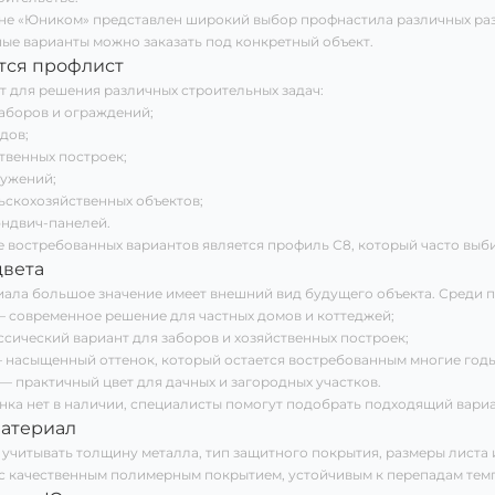
ине «Юником» представлен широкий выбор профнастила различных ра
ные варианты можно заказать под конкретный объект.
ется профлист
 для решения различных строительных задач:
заборов и ограждений;
дов;
твенных построек;
ужений;
ьскохозяйственных объектов;
эндвич-панелей.
 востребованных вариантов является профиль С8, который часто выби
вета
иала большое значение имеет внешний вид будущего объекта. Среди 
 современное решение для частных домов и коттеджей;
сический вариант для заборов и хозяйственных построек;
 насыщенный оттенок, который остается востребованным многие годы
— практичный цвет для дачных и загородных участков.
нка нет в наличии, специалисты помогут подобрать подходящий вариан
материал
учитывать толщину металла, тип защитного покрытия, размеры листа 
с качественным полимерным покрытием, устойчивым к перепадам темп