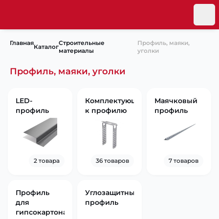
Главная
Строительные
Профиль, маяки,
Каталог
материалы
уголки
Профиль, маяки, уголки
LED-
Комплектующие
Маячковый
профиль
к профилю
профиль
2 товара
36 товаров
7 товаров
Профиль
Углозащитный
для
профиль
гипсокартона