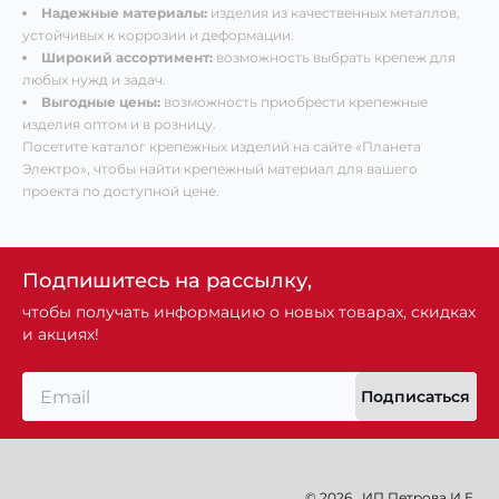
Надежные материалы:
изделия из качественных металлов,
устойчивых к коррозии и деформации.
Широкий ассортимент:
возможность выбрать крепеж для
любых нужд и задач.
Выгодные цены:
возможность приобрести крепежные
изделия оптом и в розницу.
Посетите каталог крепежных изделий на сайте «Планета
Электро», чтобы найти крепежный материал для вашего
проекта по доступной цене.
Подпишитесь на рассылку,
чтобы получать информацию о новых товарах, скидках
и акциях!
Подписаться
© 2026
ИП Петрова И.Е.