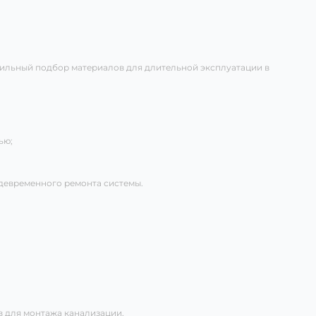
вильный подбор материалов для длительной эксплуатации в
ью;
девременного ремонта системы.
в для монтажа канализации.