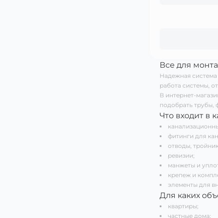
Все для монт
Надежная система 
работа системы, о
В интернет-магази
подобрать трубы, 
Что входит в 
канализационны
фитинги для ка
отводы, тройник
ревизии;
манжеты и упло
крепеж и компл
элементы для в
Для каких объ
квартиры;
частные дома;