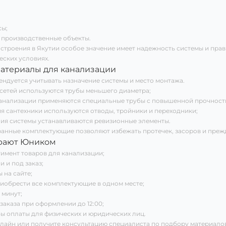
сы;
 производственные объекты.
строения в Якутии особое значение имеет надежность системы и пра
ских условиях.
материалы для канализации
ндуется учитывать назначение системы и место монтажа.
 сетей используются трубы меньшего диаметра;
анализации применяются специальные трубы с повышенной прочност
я сантехники используются отводы, тройники и переходники;
ия системы устанавливаются ревизионные элементы.
анные комплектующие позволяют избежать протечек, засоров и преж
рают Юником
имент товаров для канализации;
и и под заказ;
 на сайте;
иобрести все комплектующие в одном месте;
 минут;
 заказа при оформлении до 12:00;
ы оплаты для физических и юридических лиц.
лайн или получите консультацию специалиста по подбору материало