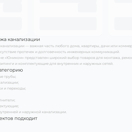
ажа канализации
канализации — важная часть любого дома, квартиры, дачи или коммер
тсутствие протечек и долговечность инженерных коммуникаций.
не «Юником» представлен широкий выбор товаров для монтажа, ремо
фитинги и комплектующие для внутренних и наружных сетей.
категорию
е трубы;
нализации;
и и переходы;
тнители;
ектующие;
нутренней и наружной канализации.
ектов подходит