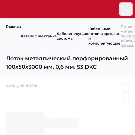
Главная
Лоток
Кабельные
металл
Кабеленесущие
лотки и крышки
Каталог
Электрика
перфо
системы
и
100х50
комплектующие
0,6 мм.
Лоток металлический перфорированный
100х50х3000 мм. 0,6 мм. S3 DKC
Артикул
SPL3510