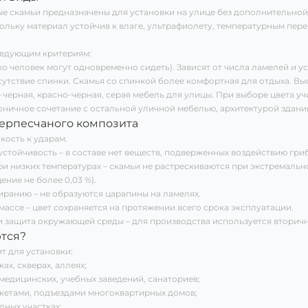
е скамьи предназначены для установки на улице без дополнительной
ольку материал устойчив к влаге, ультрафиолету, температурным пер
ледующим критериям:
о человек могут одновременно сидеть). Зависят от числа ламелей и у
сутствие спинки. Скамья со спинкой более комфортная для отдыха. Вы
 черная, красно-черная, серая мебель для улицы. При выборе цвета у
ничное сочетание с остальной уличной мебелью, архитектурой здани
ерпесчаного композита
кость к ударам.
стойчивость – в составе нет веществ, подверженных воздействию гриб
и низких температурах – скамьи не растрескиваются при экстремальн
ние не более 0,03 %).
иранию – не образуются царапины на ламелях.
ассе – цвет сохраняется на протяжении всего срока эксплуатации.
и защита окружающей среды – для производства используется вторичн
ются?
т для установки:
ах, скверах, аллеях;
медицинских, учебных заведений, санаториев;
кетами, подъездами многоквартирных домов;
дных участках;