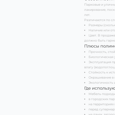
Парковые и уличны
лакирование, поск
лет.
Различаются по с
Размеры (скольк
Наличие или от
Цвет. В продаже
должно быть гармо
Плюсы полим
Прочность, стой
Биологическая у
Эксплуатация пр
влагу (водопоглоще
Стойкость к ист
Окрашивание в м
Экологичность 
Где использу
Мебель подходи
в городских парк
на территориях 
перед супермар
на дачах, загоро