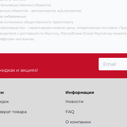
 производственных объектов;
нных объектов – автовокзалов, ж/д вокзалов;
ва набережных;
ве остановок общественного транспорта.
 производство – гарантируем низкие цены, оперативные поставки. Пр
водителя с доставкой по Якутску, Республике (Саха) Якутия вы можете,
оффлайн-магазинах.
идках и акциях!
ям
Информация
идок
Новости
зврат товара
FAQ
О компании