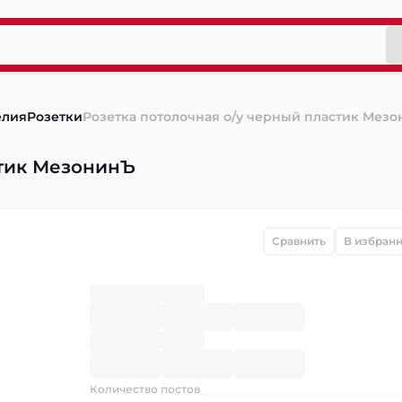
елия
Розетки
Розетка потолочная о/у черный пластик Мез
стик МезонинЪ
Сравнить
В избран
Количество постов