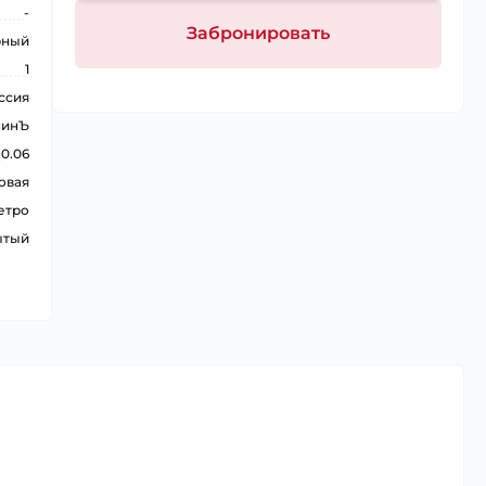
-
Забронировать
рный
1
ссия
нинЪ
0.06
овая
етро
ытый