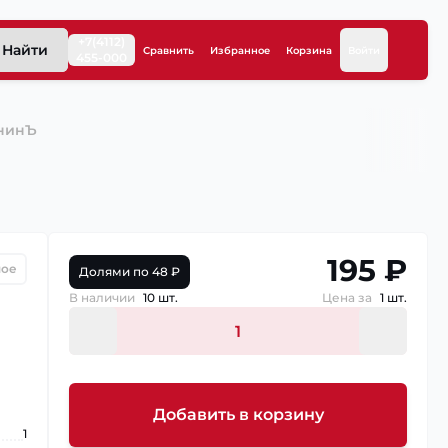
+7(4112)
Найти
Сравнить
Избранное
Корзина
Войти
455-000
онинЪ
195 ₽
ное
Долями по 48 ₽
В наличии
10 шт.
Цена за
1 шт.
Добавить в корзину
1