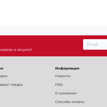
идках и акциях!
ям
Информация
идок
Новости
зврат товара
FAQ
О компании
Способы оплаты