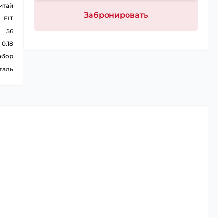
итай
Забронировать
FIT
56
0.18
абор
таль