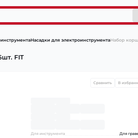
оинструмента
Насадки для электроинструмента
Набор корщ
шт. FIT
Сравнить
В избран
Для инструмента
Для грав