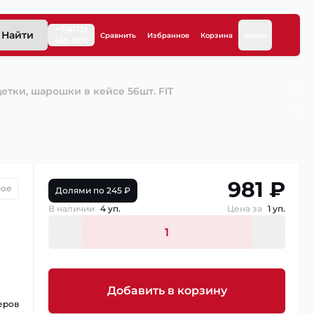
+7(4112)
Найти
Сравнить
Избранное
Корзина
Войти
455-000
етки, шарошки в кейсе 56шт. FIT
981 ₽
ное
Долями по 245 ₽
В наличии
4 уп.
Цена за
1 уп.
Добавить в корзину
еров