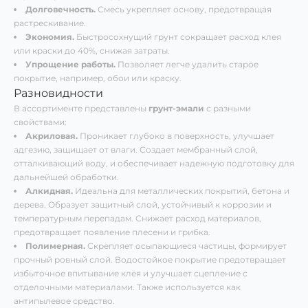
Долговечность.
Смесь укрепляет основу, предотвращая
растрескивание.
Экономия.
Быстросохнущий грунт сокращает расход клея
или краски до 40%, снижая затраты.
Упрощение работы.
Позволяет легче удалить старое
покрытие, например, обои или краску.
Разновидности
В ассортименте представлены
грунт-эмали
с разными
свойствами:
Акриловая.
Проникает глубоко в поверхность, улучшает
адгезию, защищает от влаги. Создает мембранный слой,
отталкивающий воду, и обеспечивает надежную подготовку для
дальнейшей обработки.
Алкидная.
Идеальна для металлических покрытий, бетона и
дерева. Образует защитный слой, устойчивый к коррозии и
температурным перепадам. Снижает расход материалов,
предотвращает появление плесени и грибка.
Полимерная.
Скрепляет осыпающиеся частицы, формирует
прочный ровный слой. Водостойкое покрытие предотвращает
избыточное впитывание клея и улучшает сцепление с
отделочными материалами. Также используется как
антипылевое средство.