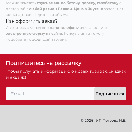
Можно заказать
грунт-эмаль по бетону, дереву, газобетону
с
доставкой в
любой регион России
.
Цена в Якутске
зависит от
состава, производителя и объема.
Как оформить заказ?
Свяжитесь с менеджером
по телефону
или заполните
электронную форму на сайте
. Консультанты помогут
подобрать подходящий вариант.
Подпишитесь на рассылку,
чтобы получать информацию о новых товарах, скидках
и акциях!
Подписаться
© 2026
ИП Петрова И.Е.