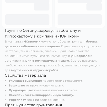
Грунт по бетону, дереву, газобетону и
гипсокартону в компании «Юником»
В компании
«Юником»
можно приобрести грунт для
бетона,
дерева, газобетона и гипсокартона
. Грунтование доступно как
мастерам, так и новичкам, главное – учитывать свойства
основания и тип будущего покрытия. Грунт
универсален
:
устойчив к
низким температурам и влаге
, быстро высыхает,
глубоко проникает в поверхность. Это делает его подходящим
для
внутренних и наружных работ
.
Свойства материала
Улучшает сцепление
поверхности с покрытием.
Защищает
от проникновения влаги.
Предотвращает
появление плесени и грибка.
Обеспечивает антикоррозийную защиту.
Укрепляет
верхний слой основания.
Преимущества грунтования