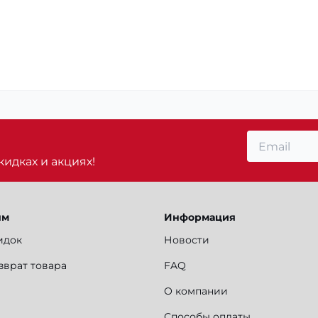
идках и акциях!
ям
Информация
идок
Новости
зврат товара
FAQ
О компании
Способы оплаты