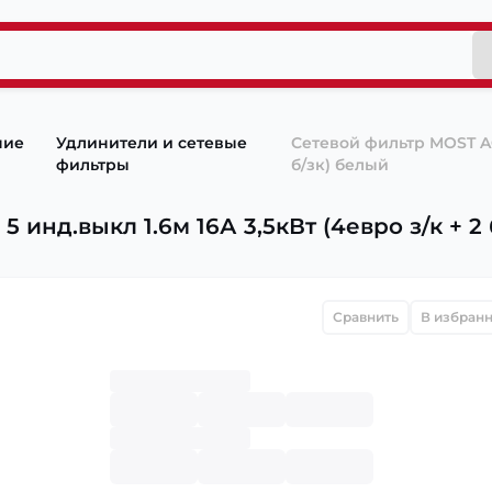
ние
Удлинители и сетевые
Сетевой фильтр MOST ACTI
фильтры
б/зк) белый
 инд.выкл 1.6м 16А 3,5кВт (4евро з/к + 2
Сравнить
В избран