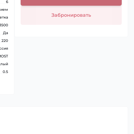
6
нием
Забронировать
етка
3500
Да
220
ссия
MOST
елый
0.5