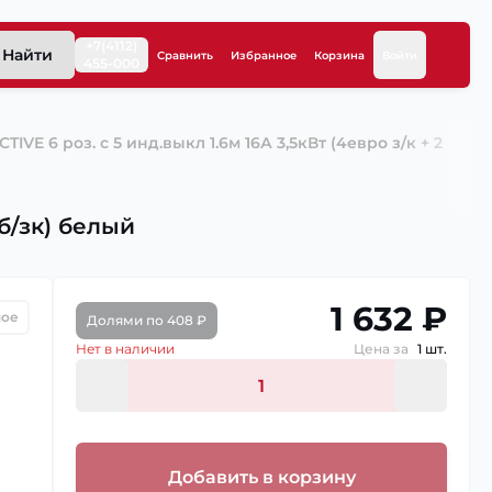
+7(4112)
Найти
Сравнить
Избранное
Корзина
Войти
455-000
VE 6 роз. с 5 инд.выкл 1.6м 16А 3,5кВт (4евро з/к + 2
 б/зк) белый
1 632 ₽
ное
Долями по 408 ₽
Нет в наличии
Цена за
1 шт.
Добавить в корзину