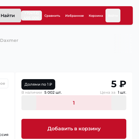
+7(4112)
Найти
Сравнить
Избранное
Корзина
Войти
455-000
й Daxmer
5 ₽
ное
Долями по 1 ₽
В наличии
5 002 шт.
Цена за
1 шт.
Добавить в корзину
ссия