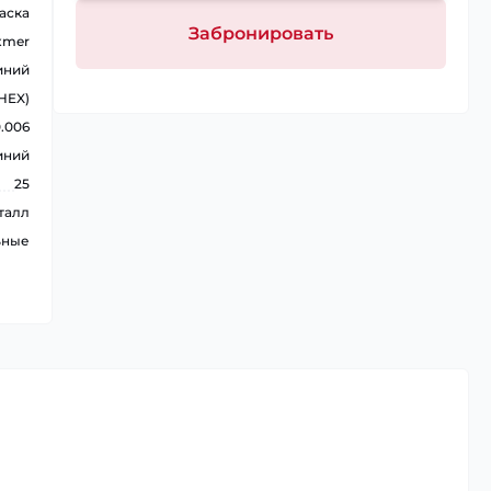
аска
Забронировать
xmer
иний
HEX)
.006
иний
25
талл
ьные