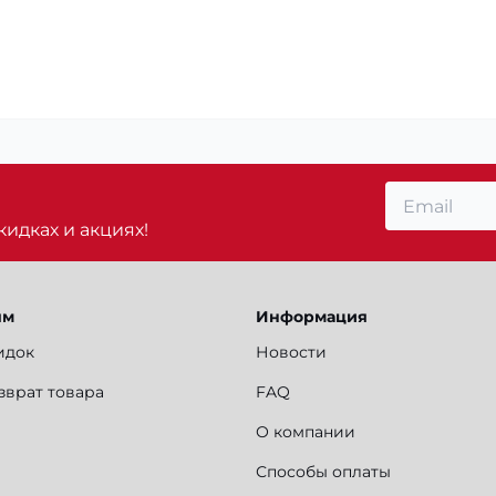
идках и акциях!
ям
Информация
идок
Новости
зврат товара
FAQ
О компании
Способы оплаты