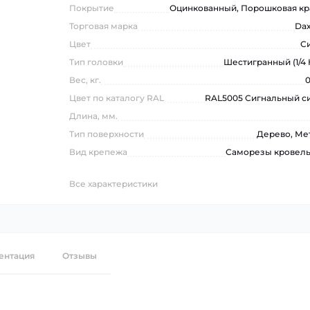
Покрытие
Оцинкованный, Порошковая кр
Торговая марка
Da
Цвет
С
Тип головки
Шестигранный (1/4 
Вес, кг.
0
Цвет по каталогу RAL
RAL5005 Сигнальный с
Длина, мм.
Тип поверхности
Дерево, Ме
Вид крепежа
Саморезы кровел
Все характеристики
ентация
Отзывы