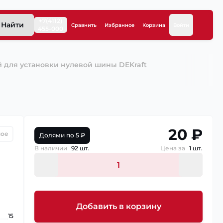
+7(4112)
Найти
Сравнить
Избранное
Корзина
Войти
455-000
й для установки нулевой шины DEKraft
20 ₽
ное
Долями по 5 ₽
В наличии
92 шт.
Цена за
1 шт.
Добавить в корзину
15