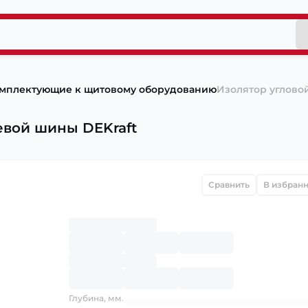
мплектующие к щитовому оборудованию
Изолятор углово
евой шины DEKraft
Сравнить
В избран
Глубина, мм.