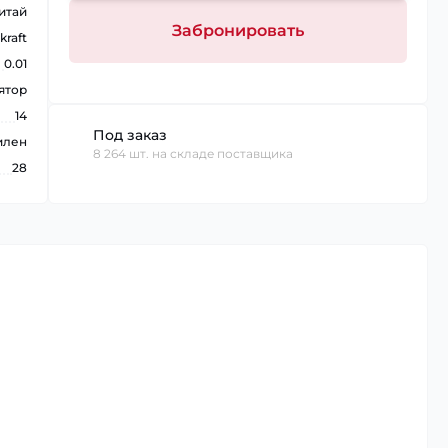
итай
Забронировать
kraft
0.01
ятор
14
Под заказ
илен
8 264 шт. на складе поставщика
28