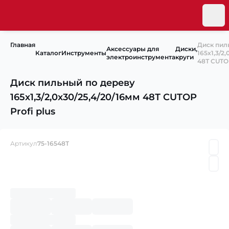
Главная
Диск пил
Аксессуары для
Диски,
Каталог
Инструменты
165х1,3/2
электроинструмента
круги
48Т CUTOP
Диск пильный по дереву
165х1,3/2,0х30/25,4/20/16мм 48Т CUTOP
Profi plus
Артикул
75-16548Т