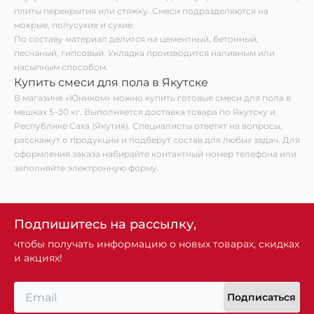
плиты перекрытия или стяжку. Смеси подразделяются на
мокрые, полусухие и сухие.
По составу материал делится на цементный, бетонный,
песчаный, гипсовый. Укладка производится наливным или
насыпным способом.
Купить смеси для пола в Якутске
В магазине «Юником» можно купить готовые смеси для пола в
мешках 5–30 кг. Выполняется доставка товара по Якутску и
Республике Саха (Якутия). Специалисты ответят на вопросы,
расскажут о продукции и подберут состав для любых задач. Для
оформления заказа набирайте контактный номер телефона или
заполняйте электронную форму.
Подпишитесь на рассылку,
чтобы получать информацию о новых товарах, скидках
и акциях!
Подписаться