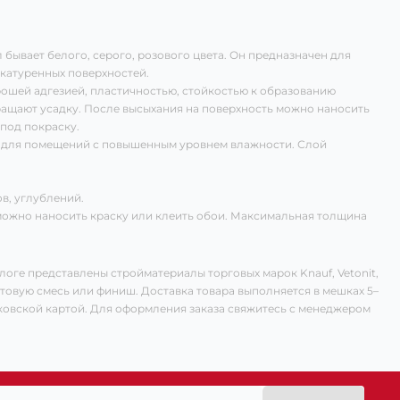
бывает белого, серого, розового цвета. Он предназначен для
укатуренных поверхностей.
ошей адгезией, пластичностью, стойкостью к образованию
ращают усадку. После высыхания на поверхность можно наносить
под покраску.
т для помещений с повышенным уровнем влажности. Слой
в, углублений.
 можно наносить краску или клеить обои. Максимальная толщина
оге представлены стройматериалы торговых марок Knauf, Vetonit,
товую смесь или финиш. Доставка товара выполняется в мешках 5–
нковской картой. Для оформления заказа свяжитесь с менеджером