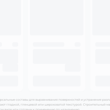
рсальные составы для выравнивания поверхностей и устранения разл
ают гладкой, глянцевой или шероховатой текстурой. Строительный ма
хом виде или готовым к применению по назначению.