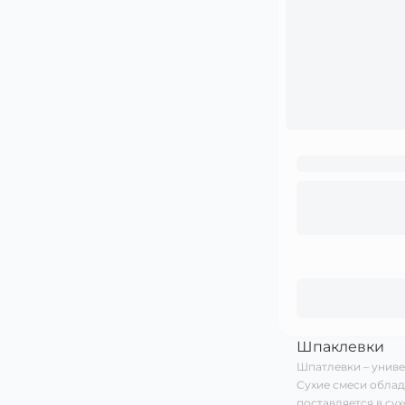
Шпаклевки
Шпатлевки – униве
Сухие смеси облад
поставляется в су