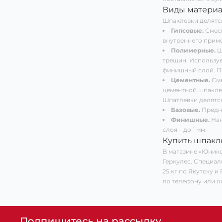
Виды материа
Шпаклевки делятся
Гипсовые.
Смеси
внутреннего приме
Полимерные.
Ш
трещин. Используе
финишный слой. По
Цементные.
Сме
цементной шпакле
Шпатлевки делятся
Базовые.
Предна
Финишные.
Нан
слоя – до 1 мм.
Купить шпакл
В магазине «Юнико
Геркулес. Специал
25 кг по Якутску 
по телефону или ос
Подпишитесь на рассылку,