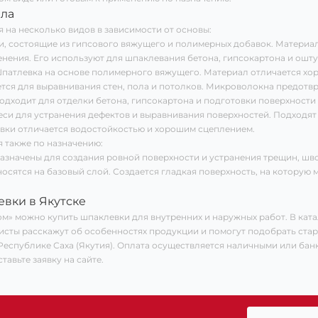
ла
 на несколько видов в зависимости от основы:
, состоящие из гипсового вяжущего и полимерных добавок. Материал 
нения. Его используют для шпаклевания бетона, гипсокартона и ошт
патлевка на основе полимерного вяжущего. Материал отличается хор
тся для выравнивания стен, пола и потолков. Микроволокна предотв
дходит для отделки бетона, гипсокартона и подготовки поверхности 
си для устранения дефектов и выравнивания поверхностей. Подходя
вки отличается водостойкостью и хорошим сцеплением.
 также по назначению:
значены для создания ровной поверхности и устранения трещин, шво
осятся на базовый слой. Создается гладкая поверхность, на которую
евки в Якутске
м» можно купить шпаклевки для внутренних и наружных работ. В катал
исты расскажут об особенностях продукции и помогут подобрать стар
и Республике Саха (Якутия). Оплата осуществляется наличными или ба
тавьте заявку на сайте.