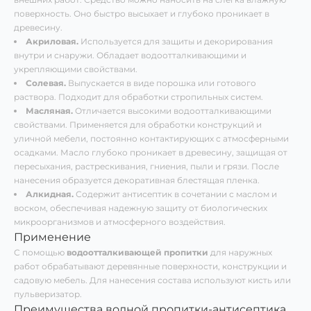
поверхность. Оно быстро высыхает и глубоко проникает в
древесину.
Акриловая.
Используется для защиты и декорирования
внутри и снаружи. Обладает водоотталкивающими и
укрепляющими свойствами.
Солевая.
Выпускается в виде порошка или готового
раствора. Подходит для обработки стропильных систем.
Масляная.
Отличается высокими водоотталкивающими
свойствами. Применяется для обработки конструкций и
уличной мебели, постоянно контактирующих с атмосферными
осадками. Масло глубоко проникает в древесину, защищая от
пересыхания, растрескивания, гниения, пыли и грязи. После
нанесения образуется декоративная блестящая пленка.
Алкидная.
Содержит антисептик в сочетании с маслом и
воском, обеспечивая надежную защиту от биологических
микроорганизмов и атмосферного воздействия.
Применение
С помощью
водоотталкивающей пропитки
для наружных
работ обрабатывают деревянные поверхности, конструкции и
садовую мебель. Для нанесения состава используют кисть или
пульверизатор.
Преимущества водной пропитки-антисептика