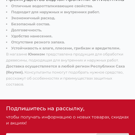
Отличные водоотталкивающие свойства.
Подходит для наружных и внутренних работ.
Экономичный расход.
Безопасный состав.
Долговечность.
Удобство нанесения.
Отсутствие резкого запаха.
Устойчивость к влаге, плесени, грибкам и вредителям.
В магазине
Юником
представлена продукция для обработки
древесины, подходящая для внутренних и наружных работ.
Доставка осуществляется в любой регион Республики Саха
(Якутия).
Консультанты помогут подобрать нужное средство,
расскажут об особенностях и преимуществах защитных
составов.
Подпишитесь на рассылку,
чтобы получать информацию о новых товарах, скидках
и акциях!