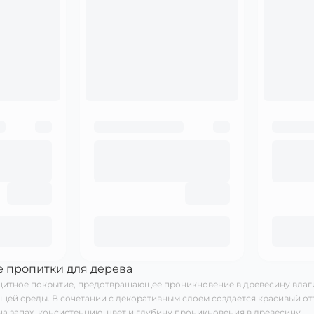
 пропитки для дерева
щитное покрытие, предотвращающее проникновение в древесину влаги
ей среды. В сочетании с декоративным слоем создается красивый от
на запах, консистенцию, цвет и глубину проникновения в древесину.