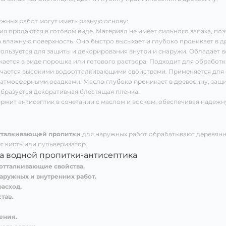
жных работ могут иметь разную основу:
я продаются в готовом виде. Материал не имеет сильного запаха, по
а влажную поверхность. Оно быстро высыхает и глубоко проникает в д
ользуется для защиты и декорирования внутри и снаружи. Обладает
ается в виде порошка или готового раствора. Подходит для обработк
чается высокими водоотталкивающими свойствами. Применяется для 
атмосферными осадками. Масло глубоко проникает в древесину, защищ
бразуется декоративная блестящая пленка.
ржит антисептик в сочетании с маслом и воском, обеспечивая надеж
тталкивающей пропитки
для наружных работ обрабатывают деревянны
т кисть или пульверизатор.
 водной пропитки-антисептика
отталкивающие свойства.
аружных и внутренних работ.
асход.
тав.
ения.