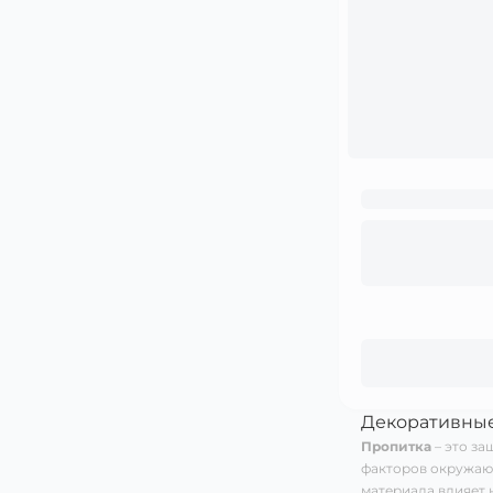
Декоративные
Пропитка
– это за
факторов окружающ
материала влияет 