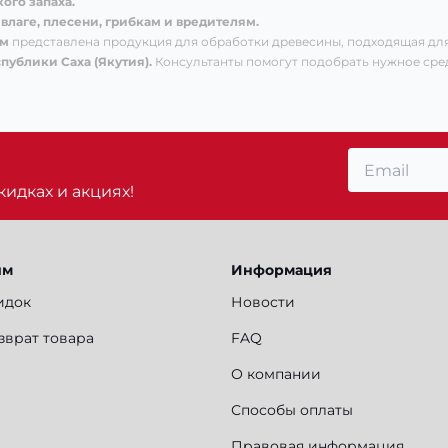
ого запаха.
 влаге, плесени, грибкам и вредителям.
м
представлена продукция для обработки древесины, подходящая для
публики Саха (Якутия).
Консультанты помогут подобрать нужное сред
идках и акциях!
ям
Информация
идок
Новости
зврат товара
FAQ
О компании
Способы оплаты
Правовая информация