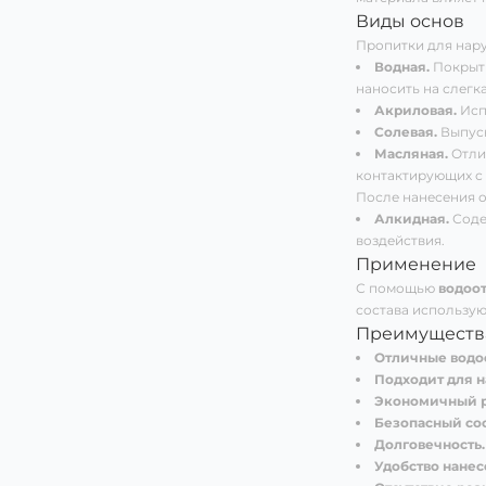
Виды основ
Пропитки для нару
Водная.
Покрыти
наносить на слегк
Акриловая.
Исп
Солевая.
Выпуск
Масляная.
Отли
контактирующих с 
После нанесения о
Алкидная.
Соде
воздействия.
Применение
С помощью
водоо
состава использую
Преимущества
Отличные водо
Подходит для н
Экономичный р
Безопасный сос
Долговечность.
Удобство нанес