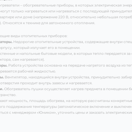
греватели – обогревательные приборы, в которых электрическая энер
огут только нагреваться или нагреваться с последующей принудите
вартире или доме (напряжение 220 В, относительно небольшая потреб
. Относятся к технике для автономного отопления.
ющие виды отопительных приборов:
аторы.
Недорогие отопительные устройства, содержащие внутри спец
рпусу, который излучает его в помещении.
стенные и напольные бытовые модели, в которых тепло передается за 
тора, сам нагревается).
оры.
Работа устройства основана на передаче нагретого воздуха из т
гревается рабочей жидкостью.
ы.
Вентилятор, находящийся внутри устройства, принудительно забира
тверстия проходит внутрь завесы и нагревается.
и.
Обогреватель пушки осуществляет нагрев предмета в помещении без
ранство.
ают мощность, площадь обогрева, на которую рассчитаны конкретные
го поддержания температуры (автоматическое включение и выключени
ься с менеджером «Юником», уточнить цены и заказать электрические