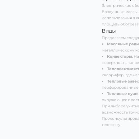
Электрические обо
Воздушные массы м
использования в к
площадь обогрева)
Виды
Предлагаем следу
Масляные ради
металлическому ко
Конвекторы.
На
поверхность конвек
Тепловентилят
калорифер, где на
Тепловые завес
перфорированные о
Тепловые пушк
окружающее прост
При выборе учитыв
возможность точно
Проконсультироват
телефону.