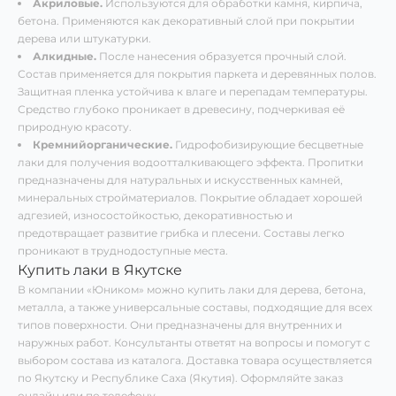
Акриловые.
Используются для обработки камня, кирпича,
бетона. Применяются как декоративный слой при покрытии
дерева или штукатурки.
Алкидные.
После нанесения образуется прочный слой.
Состав применяется для покрытия паркета и деревянных полов.
Защитная пленка устойчива к влаге и перепадам температуры.
Средство глубоко проникает в древесину, подчеркивая её
природную красоту.
Кремнийорганические.
Гидрофобизирующие бесцветные
лаки для получения водоотталкивающего эффекта. Пропитки
предназначены для натуральных и искусственных камней,
минеральных стройматериалов. Покрытие обладает хорошей
адгезией, износостойкостью, декоративностью и
предотвращает развитие грибка и плесени. Составы легко
проникают в труднодоступные места.
Купить лаки в Якутске
В компании «Юником» можно купить лаки для дерева, бетона,
металла, а также универсальные составы, подходящие для всех
типов поверхности. Они предназначены для внутренних и
наружных работ. Консультанты ответят на вопросы и помогут с
выбором состава из каталога. Доставка товара осуществляется
по Якутску и Республике Саха (Якутия). Оформляйте заказ
онлайн или по телефону.