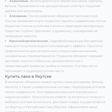
Акриловые.
Используются для обработки камня, кирпича,
бетона. Применяются как декоративный слой при покрытии
дерева или штукатурки.
Алкидные.
После нанесения образуется прочный слой.
Состав применяется для покрытия паркета и деревянных полов.
Защитная пленка устойчива к влаге и перепадам температуры.
Средство глубоко проникает в древесину, подчеркивая её
природную красоту.
Кремнийорганические.
Гидрофобизирующие бесцветные
лаки для получения водоотталкивающего эффекта. Пропитки
предназначены для натуральных и искусственных камней,
минеральных стройматериалов. Покрытие обладает хорошей
адгезией, износостойкостью, декоративностью и
предотвращает развитие грибка и плесени. Составы легко
проникают в труднодоступные места.
Купить лаки в Якутске
В компании «Юником» можно купить лаки для дерева, бетона,
металла, а также универсальные составы, подходящие для всех
типов поверхности. Они предназначены для внутренних и
наружных работ. Консультанты ответят на вопросы и помогут с
выбором состава из каталога. Доставка товара осуществляется
по Якутску и Республике Саха (Якутия). Оформляйте заказ
онлайн или по телефону.