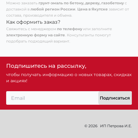
Можно заказать
грунт-эмаль по бетону, дереву, газобетону
с
доставкой в
любой регион России
.
Цена в Якутске
зависит от
состава, производителя и объема.
Как оформить заказ?
Свяжитесь с менеджером
по телефону
или заполните
электронную форму на сайте
. Консультанты помогут
подобрать подходящий вариант.
Подпишитесь на рассылку,
чтобы получать информацию о новых товарах, скидках
и акциях!
Подписаться
© 2026
ИП Петрова И.Е.