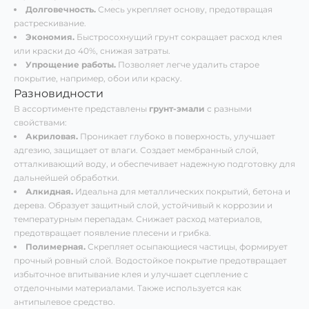
Долговечность.
Смесь укрепляет основу, предотвращая
растрескивание.
Экономия.
Быстросохнущий грунт сокращает расход клея
или краски до 40%, снижая затраты.
Упрощение работы.
Позволяет легче удалить старое
покрытие, например, обои или краску.
Разновидности
В ассортименте представлены
грунт-эмали
с разными
свойствами:
Акриловая.
Проникает глубоко в поверхность, улучшает
адгезию, защищает от влаги. Создает мембранный слой,
отталкивающий воду, и обеспечивает надежную подготовку для
дальнейшей обработки.
Алкидная.
Идеальна для металлических покрытий, бетона и
дерева. Образует защитный слой, устойчивый к коррозии и
температурным перепадам. Снижает расход материалов,
предотвращает появление плесени и грибка.
Полимерная.
Скрепляет осыпающиеся частицы, формирует
прочный ровный слой. Водостойкое покрытие предотвращает
избыточное впитывание клея и улучшает сцепление с
отделочными материалами. Также используется как
антипылевое средство.