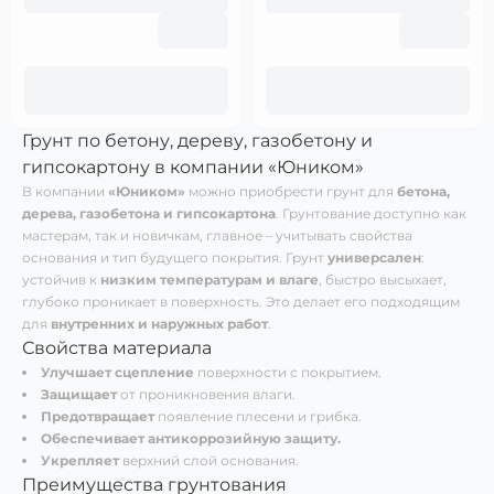
Грунт по бетону, дереву, газобетону и
гипсокартону в компании «Юником»
В компании
«Юником»
можно приобрести грунт для
бетона,
дерева, газобетона и гипсокартона
. Грунтование доступно как
мастерам, так и новичкам, главное – учитывать свойства
основания и тип будущего покрытия. Грунт
универсален
:
устойчив к
низким температурам и влаге
, быстро высыхает,
глубоко проникает в поверхность. Это делает его подходящим
для
внутренних и наружных работ
.
Свойства материала
Улучшает сцепление
поверхности с покрытием.
Защищает
от проникновения влаги.
Предотвращает
появление плесени и грибка.
Обеспечивает антикоррозийную защиту.
Укрепляет
верхний слой основания.
Преимущества грунтования